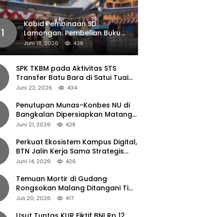
Kabid Pembinaan SD
1
Lamongan: Pembelian Buku
Pendamping Tidak Boleh
Juni 18, 2026
438
Dipaksakan
SPK TKBM pada Aktivitas STS
Transfer Batu Bara di Satui Tuai
Sorotan
Juni 22, 2026
434
Penutupan Munas-Konbes NU di
Bangkalan Dipersiapkan Matang,
Gus Ipul Turun Tangan
Juni 21, 2026
428
Perkuat Ekosistem Kampus Digital,
BTN Jalin Kerja Sama Strategis
dengan UNAIR
Juni 14, 2026
426
Temuan Mortir di Gudang
Rongsokan Malang Ditangani Tim
Gegana Polda Jatim
Juli 20, 2026
417
Usut Tuntas KUR Fiktif BNI Rp 12