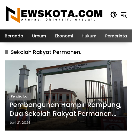
Langsung
ke
konten
Beranda
Umum
Ekonomi
Hukum
Pemerintah
Sekolah Rakyat Permanen.
Pendidikan
Pembangunan Hampir Rampung,
Dua Sekolah Rakyat Permanen
Pasuruan Siap Dibuka
Juni 21, 2026