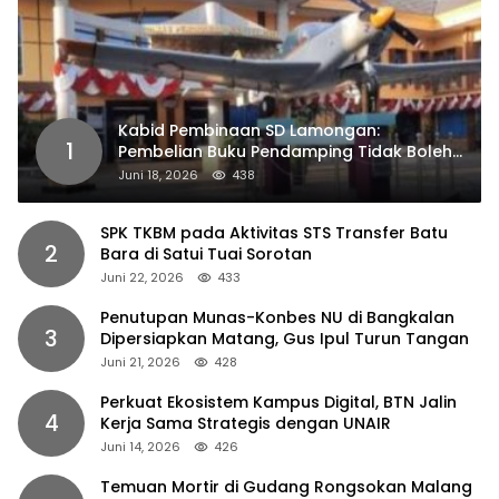
Kabid Pembinaan SD Lamongan:
1
Pembelian Buku Pendamping Tidak Boleh
Dipaksakan
Juni 18, 2026
438
SPK TKBM pada Aktivitas STS Transfer Batu
2
Bara di Satui Tuai Sorotan
Juni 22, 2026
433
Penutupan Munas-Konbes NU di Bangkalan
3
Dipersiapkan Matang, Gus Ipul Turun Tangan
Juni 21, 2026
428
Perkuat Ekosistem Kampus Digital, BTN Jalin
4
Kerja Sama Strategis dengan UNAIR
Juni 14, 2026
426
Temuan Mortir di Gudang Rongsokan Malang