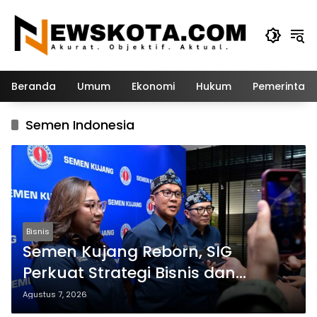
Langsung
ke
konten
Beranda
Umum
Ekonomi
Hukum
Pemerintah
Semen Indonesia
Bisnis
Semen Kujang Reborn, SIG
Perkuat Strategi Bisnis dan
Kedekatan dengan Masyarakat
Agustus 7, 2026
Jabar