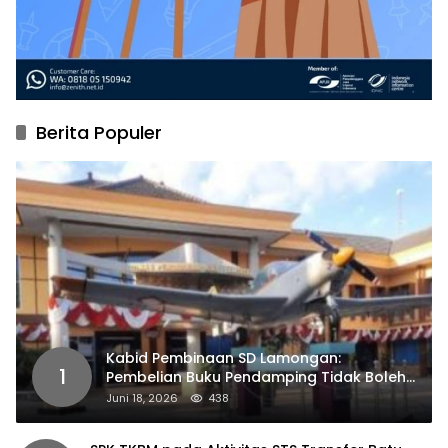
Berita Populer
Kabid Pembinaan SD Lamongan:
1
Pembelian Buku Pendamping Tidak Boleh
Dipaksakan
Juni 18, 2026
438