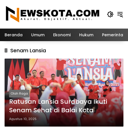
Langsung
ke
konten
Beranda
Umum
Ekonomi
Hukum
Pemerintah
Senam Lansia
Olah Raga
Ratusan Lansia Surabaya Ikuti
Senam Sehat di Balai Kota
Agustus 10, 2025