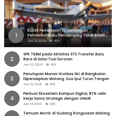
Kabid Pembinaan SD Lamongan:
1
Pembelian Buku Pendamping Tidak Boleh
Dipaksakan
Juni 18, 2026
438
SPK TKBM pada Aktivitas STS Transfer Batu
2
Bara di Satui Tuai Sorotan
Juni 22, 2026
434
Penutupan Munas-Konbes NU di Bangkalan
3
Dipersiapkan Matang, Gus Ipul Turun Tangan
Juni 21, 2026
428
Perkuat Ekosistem Kampus Digital, BTN Jalin
4
Kerja Sama Strategis dengan UNAIR
Juni 14, 2026
426
Temuan Mortir di Gudang Rongsokan Malang