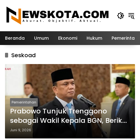
Langsung
ke
konten
Beranda
Umum
Ekonomi
Hukum
Pemerintah
Seskoad
Pemerintahan
Prabowo Tunjuk Trenggono
sebagai Wakil Kepala BGN, Berikut
Profil dan Kariernya
Juni 9, 2026