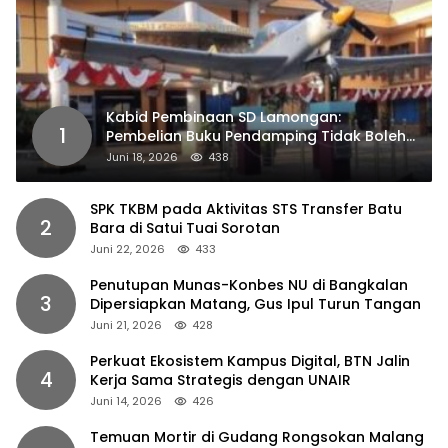
Kabid Pembinaan SD Lamongan:
1
Pembelian Buku Pendamping Tidak Boleh
Dipaksakan
Juni 18, 2026
438
SPK TKBM pada Aktivitas STS Transfer Batu
2
Bara di Satui Tuai Sorotan
Juni 22, 2026
433
Penutupan Munas-Konbes NU di Bangkalan
3
Dipersiapkan Matang, Gus Ipul Turun Tangan
Juni 21, 2026
428
Perkuat Ekosistem Kampus Digital, BTN Jalin
4
Kerja Sama Strategis dengan UNAIR
Juni 14, 2026
426
Temuan Mortir di Gudang Rongsokan Malang