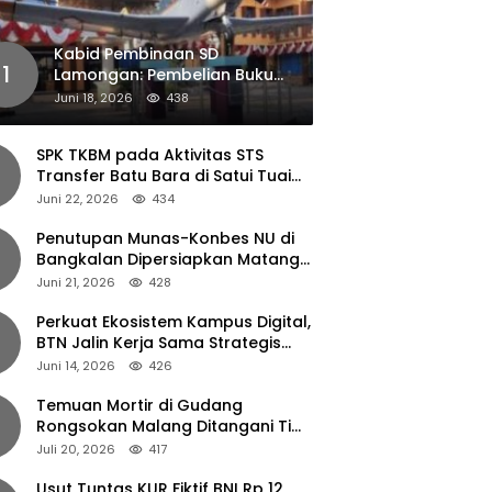
Kabid Pembinaan SD
1
Lamongan: Pembelian Buku
Pendamping Tidak Boleh
Juni 18, 2026
438
Dipaksakan
SPK TKBM pada Aktivitas STS
Transfer Batu Bara di Satui Tuai
Sorotan
Juni 22, 2026
434
Penutupan Munas-Konbes NU di
Bangkalan Dipersiapkan Matang,
Gus Ipul Turun Tangan
Juni 21, 2026
428
Perkuat Ekosistem Kampus Digital,
BTN Jalin Kerja Sama Strategis
dengan UNAIR
Juni 14, 2026
426
Temuan Mortir di Gudang
Rongsokan Malang Ditangani Tim
Gegana Polda Jatim
Juli 20, 2026
417
Usut Tuntas KUR Fiktif BNI Rp 12