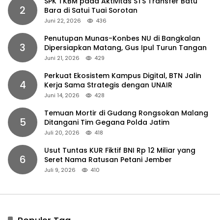
SPK TKBM pada Aktivitas STS Transfer Batu
2
Bara di Satui Tuai Sorotan
Juni 22, 2026
436
Penutupan Munas-Konbes NU di Bangkalan
3
Dipersiapkan Matang, Gus Ipul Turun Tangan
Juni 21, 2026
429
Perkuat Ekosistem Kampus Digital, BTN Jalin
4
Kerja Sama Strategis dengan UNAIR
Juni 14, 2026
428
Temuan Mortir di Gudang Rongsokan Malang
5
Ditangani Tim Gegana Polda Jatim
Juli 20, 2026
418
Usut Tuntas KUR Fiktif BNI Rp 12 Miliar yang
6
Seret Nama Ratusan Petani Jember
Juli 9, 2026
410