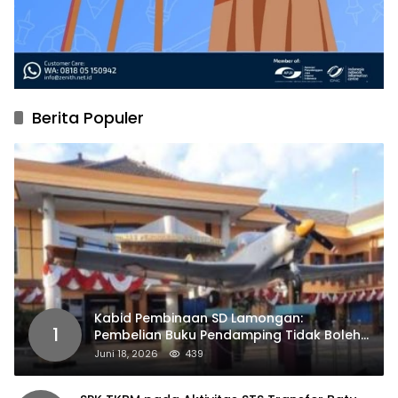
Berita Populer
Kabid Pembinaan SD Lamongan:
1
Pembelian Buku Pendamping Tidak Boleh
Dipaksakan
Juni 18, 2026
439