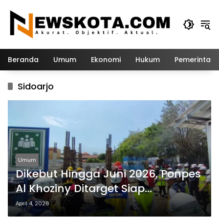
Langsung
ke
konten
Beranda
Umum
Ekonomi
Hukum
Pemerintah
Sidoarjo
Umum
Dikebut Hingga Juni 2026, Ponpes
Al Khoziny Ditarget Siap
Digunakan
April 4, 2026