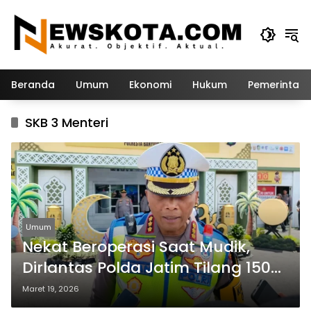
Langsung
ke
konten
Beranda
Umum
Ekonomi
Hukum
Pemerintah
SKB 3 Menteri
Umum
Nekat Beroperasi Saat Mudik,
Dirlantas Polda Jatim Tilang 150
Truk Sumbu Tiga
Maret 19, 2026