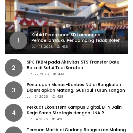
Kabid Pembinaan SD Lamongan:
1
Pembelian Buku Pendamping Tidak Boleh
Dipaksakan
Juni 18, 2026
438
SPK TKBM pada Aktivitas STS Transfer Batu
2
Bara di Satui Tuai Sorotan
Juni 22, 2026
433
Penutupan Munas-Konbes NU di Bangkalan
3
Dipersiapkan Matang, Gus Ipul Turun Tangan
Juni 21, 2026
428
Perkuat Ekosistem Kampus Digital, BTN Jalin
4
Kerja Sama Strategis dengan UNAIR
Juni 14, 2026
426
Temuan Mortir di Gudang Rongsokan Malang