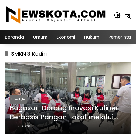
Langsung
ke
konten
Beranda
Umum
Ekonomi
Hukum
Pemerintah
SMKN 3 Kediri
Lifestyle
Bogasari Dorong Inovasi Kuliner
Berbasis Pangan Lokal melalui
Pelatihan Guru SMKN 3 Kediri
Juni 5, 2026