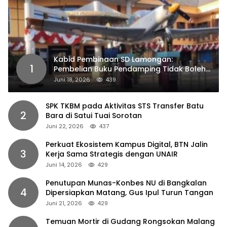
Kabid Pembinaan SD Lamongan:
1
Pembelian Buku Pendamping Tidak Boleh
Dipaksakan
Juni 18, 2026
439
SPK TKBM pada Aktivitas STS Transfer Batu
2
Bara di Satui Tuai Sorotan
Juni 22, 2026
437
Perkuat Ekosistem Kampus Digital, BTN Jalin
3
Kerja Sama Strategis dengan UNAIR
Juni 14, 2026
429
Penutupan Munas-Konbes NU di Bangkalan
4
Dipersiapkan Matang, Gus Ipul Turun Tangan
Juni 21, 2026
429
Temuan Mortir di Gudang Rongsokan Malang