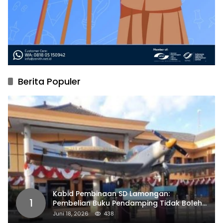
Berita Populer
Kabid Pembinaan SD Lamongan:
1
Pembelian Buku Pendamping Tidak Boleh
Dipaksakan
Juni 18, 2026
438