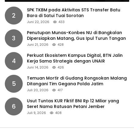
SPK TKBM pada Aktivitas STS Transfer Batu
2
Bara di Satui Tuai Sorotan
Juni 22, 2026
433
Penutupan Munas-Konbes NU di Bangkalan
3
Dipersiapkan Matang, Gus Ipul Turun Tangan
Juni 21, 2026
428
Perkuat Ekosistem Kampus Digital, BTN Jalin
4
Kerja Sama Strategis dengan UNAIR
Juni 14, 2026
426
Temuan Mortir di Gudang Rongsokan Malang
5
Ditangani Tim Gegana Polda Jatim
Juli 20, 2026
417
Usut Tuntas KUR Fiktif BNI Rp 12 Miliar yang
6
Seret Nama Ratusan Petani Jember
Juli 9, 2026
408