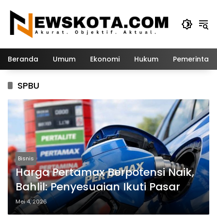
Langsung
ke
konten
Beranda
Umum
Ekonomi
Hukum
Pemerintah
SPBU
Bisnis
Harga Pertamax Berpotensi Naik,
Bahlil: Penyesuaian Ikuti Pasar
Mei 4, 2026