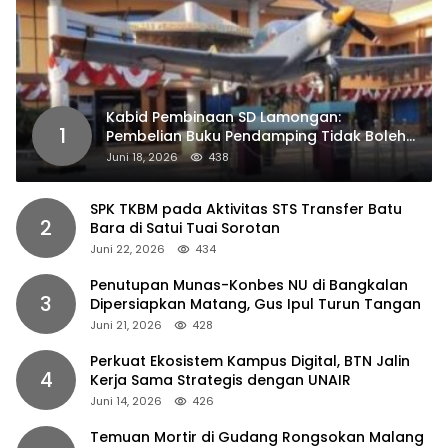
Kabid Pembinaan SD Lamongan:
1
Pembelian Buku Pendamping Tidak Boleh
Dipaksakan
Juni 18, 2026
438
SPK TKBM pada Aktivitas STS Transfer Batu
2
Bara di Satui Tuai Sorotan
Juni 22, 2026
434
Penutupan Munas-Konbes NU di Bangkalan
3
Dipersiapkan Matang, Gus Ipul Turun Tangan
Juni 21, 2026
428
Perkuat Ekosistem Kampus Digital, BTN Jalin
4
Kerja Sama Strategis dengan UNAIR
Juni 14, 2026
426
Temuan Mortir di Gudang Rongsokan Malang