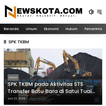
Langsung
ke
konten
Beranda
Umum
Ekonomi
Hukum
Pemerintah
SPK TKBM
Umum
SPK TKBM pada Aktivitas STS
Transfer Batu Bara di Satui Tuai
Sorotan
Juni 22, 2026