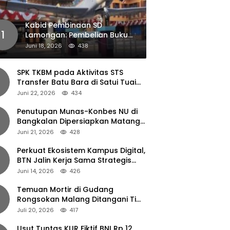
Kabid Pembinaan SD
1
Lamongan: Pembelian Buku
Pendamping Tidak Boleh
Juni 18, 2026
438
Dipaksakan
SPK TKBM pada Aktivitas STS
Transfer Batu Bara di Satui Tuai
Sorotan
Juni 22, 2026
434
Penutupan Munas-Konbes NU di
Bangkalan Dipersiapkan Matang,
Gus Ipul Turun Tangan
Juni 21, 2026
428
Perkuat Ekosistem Kampus Digital,
BTN Jalin Kerja Sama Strategis
dengan UNAIR
Juni 14, 2026
426
Temuan Mortir di Gudang
Rongsokan Malang Ditangani Tim
Gegana Polda Jatim
Juli 20, 2026
417
Usut Tuntas KUR Fiktif BNI Rp 12