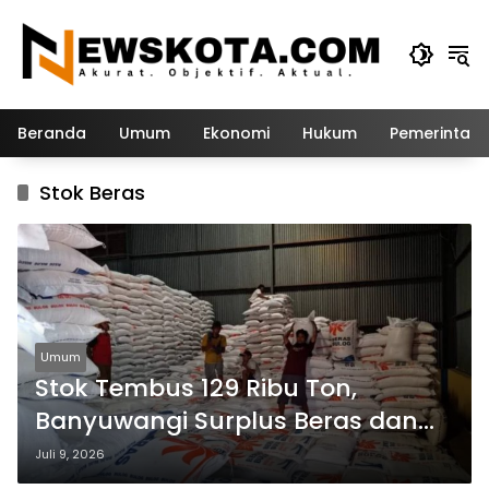
Langsung
ke
konten
Beranda
Umum
Ekonomi
Hukum
Pemerintah
Stok Beras
Umum
Stok Tembus 129 Ribu Ton,
Banyuwangi Surplus Beras dan
Pasok Kebutuhan Papua hingga
Juli 9, 2026
Bali