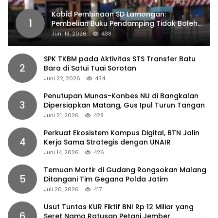
Kabid Pembinaan SD Lamongan:
1
Pembelian Buku Pendamping Tidak Boleh
Dipaksakan
Juni 18, 2026
438
SPK TKBM pada Aktivitas STS Transfer Batu
2
Bara di Satui Tuai Sorotan
Juni 22, 2026
434
Penutupan Munas-Konbes NU di Bangkalan
3
Dipersiapkan Matang, Gus Ipul Turun Tangan
Juni 21, 2026
428
Perkuat Ekosistem Kampus Digital, BTN Jalin
4
Kerja Sama Strategis dengan UNAIR
Juni 14, 2026
426
Temuan Mortir di Gudang Rongsokan Malang
5
Ditangani Tim Gegana Polda Jatim
Juli 20, 2026
417
Usut Tuntas KUR Fiktif BNI Rp 12 Miliar yang
6
Seret Nama Ratusan Petani Jember