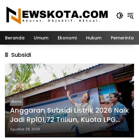
Langsung
ke
konten
Beranda
Umum
Ekonomi
Hukum
Pemerintah
Subsidi
Bisnis
Anggaran Subsidi Listrik 2026 Naik
Jadi Rp101,72 Triliun, Kuota LPG
Turun
Agustus 28, 2025