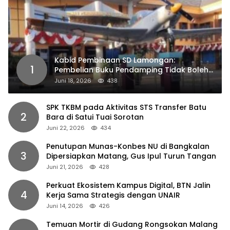
Kabid Pembinaan SD Lamongan:
1
Pembelian Buku Pendamping Tidak Boleh
Dipaksakan
Juni 18, 2026
438
SPK TKBM pada Aktivitas STS Transfer Batu
2
Bara di Satui Tuai Sorotan
Juni 22, 2026
434
Penutupan Munas-Konbes NU di Bangkalan
3
Dipersiapkan Matang, Gus Ipul Turun Tangan
Juni 21, 2026
428
Perkuat Ekosistem Kampus Digital, BTN Jalin
4
Kerja Sama Strategis dengan UNAIR
Juni 14, 2026
426
Temuan Mortir di Gudang Rongsokan Malang