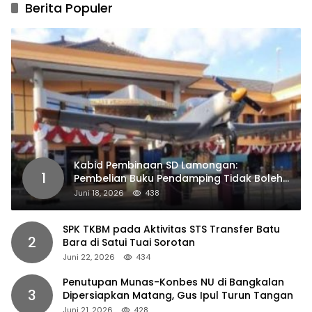
Berita Populer
Kabid Pembinaan SD Lamongan:
1
Pembelian Buku Pendamping Tidak Boleh
Dipaksakan
Juni 18, 2026
438
SPK TKBM pada Aktivitas STS Transfer Batu
2
Bara di Satui Tuai Sorotan
Juni 22, 2026
434
Penutupan Munas-Konbes NU di Bangkalan
3
Dipersiapkan Matang, Gus Ipul Turun Tangan
Juni 21, 2026
428