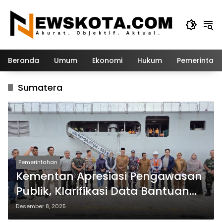
Langsung
ke
konten
Beranda
Umum
Ekonomi
Hukum
Pemerintah
Sumatera
Pemerintahan
Kementan Apresiasi Pengawasan
Publik, Klarifikasi Data Bantuan
Bencana Sumatera
Desember 8, 2025