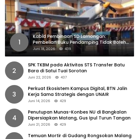
Kabid Pembinaan SD Lamongan:
1
Pembelian Buku Pendamping Tidak Boleh
Dipaksakan
Juni 18, 2026
439
SPK TKBM pada Aktivitas STS Transfer Batu
2
Bara di Satui Tuai Sorotan
Juni 22, 2026
437
Perkuat Ekosistem Kampus Digital, BTN Jalin
3
Kerja Sama Strategis dengan UNAIR
Juni 14, 2026
429
Penutupan Munas-Konbes NU di Bangkalan
4
Dipersiapkan Matang, Gus Ipul Turun Tangan
Juni 21, 2026
429
Temuan Mortir di Gudang Rongsokan Malang