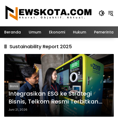
Langsung
ke
konten
Beranda
Umum
Ekonomi
Hukum
Pemerintah
Sustainability Report 2025
Bisnis
Integrasikan ESG ke Strategi
Bisnis, Telkom Resmi Terbitkan
Sustainability Report 2025
Juni 21, 2026