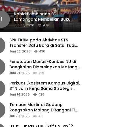
Kabid Pembinaan SD
1
Lamongan: Pembelian Buku
Pendamping Tidak Boleh
Juni 18, 2026
439
Dipaksakan
SPK TKBM pada Aktivitas STS
Transfer Batu Bara di Satui Tuai
Sorotan
Juni 22, 2026
436
Penutupan Munas-Konbes NU di
Bangkalan Dipersiapkan Matang,
Gus Ipul Turun Tangan
Juni 21, 2026
429
Perkuat Ekosistem Kampus Digital,
BTN Jalin Kerja Sama Strategis
dengan UNAIR
Juni 14, 2026
428
Temuan Mortir di Gudang
Rongsokan Malang Ditangani Tim
Gegana Polda Jatim
Juli 20, 2026
418
Usut Tuntas KUR Fiktif BNI Rp 12