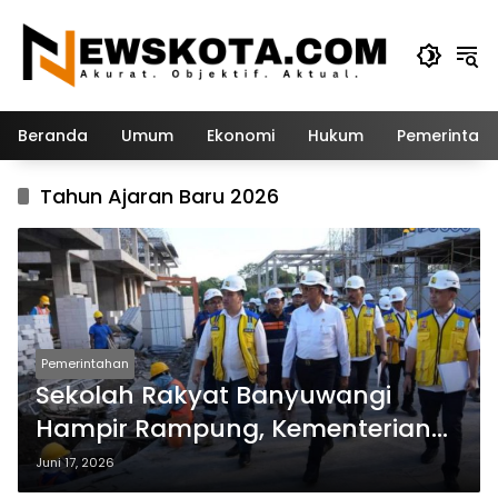
Langsung
ke
konten
Beranda
Umum
Ekonomi
Hukum
Pemerintah
Tahun Ajaran Baru 2026
Pemerintahan
Sekolah Rakyat Banyuwangi
Hampir Rampung, Kementerian
PU Tambah Tenaga Kerja
Juni 17, 2026