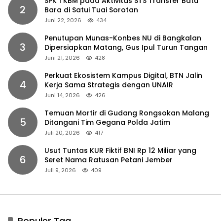
SPK TKBM pada Aktivitas STS Transfer Batu
2
Bara di Satui Tuai Sorotan
Juni 22, 2026
434
Penutupan Munas-Konbes NU di Bangkalan
3
Dipersiapkan Matang, Gus Ipul Turun Tangan
Juni 21, 2026
428
Perkuat Ekosistem Kampus Digital, BTN Jalin
4
Kerja Sama Strategis dengan UNAIR
Juni 14, 2026
426
Temuan Mortir di Gudang Rongsokan Malang
5
Ditangani Tim Gegana Polda Jatim
Juli 20, 2026
417
Usut Tuntas KUR Fiktif BNI Rp 12 Miliar yang
6
Seret Nama Ratusan Petani Jember
Juli 9, 2026
409
Populer Tag