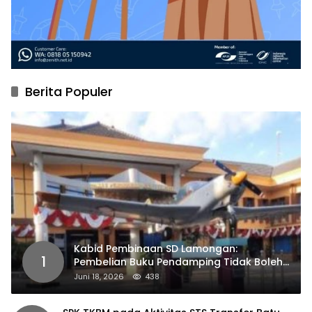
Berita Populer
Kabid Pembinaan SD Lamongan:
1
Pembelian Buku Pendamping Tidak Boleh
Dipaksakan
Juni 18, 2026
438