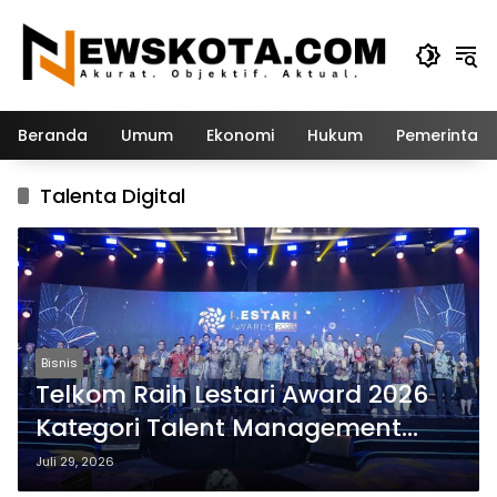
Langsung
ke
konten
Beranda
Umum
Ekonomi
Hukum
Pemerintah
Talenta Digital
Bisnis
Telkom Raih Lestari Award 2026
Kategori Talent Management
berkat Inisiatif People
Juli 29, 2026
Development Plan