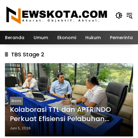
Langsung
ke
konten
Beranda
Umum
Ekonomi
Hukum
Pemerintah
TBS Stage 2
Bisnis
Kolaborasi TTL dan APTRINDO
Perkuat Efisiensi Pelabuhan
melalui Terminal Booking System
Juni 5, 2026