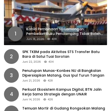
Kabid Pembinaan SD Lamongan:
1
Pembelian Buku Pendamping Tidak Boleh
Dipaksakan
Juni 18, 2026
438
SPK TKBM pada Aktivitas STS Transfer Batu
2
Bara di Satui Tuai Sorotan
Juni 22, 2026
434
Penutupan Munas-Konbes NU di Bangkalan
3
Dipersiapkan Matang, Gus Ipul Turun Tangan
Juni 21, 2026
428
Perkuat Ekosistem Kampus Digital, BTN Jalin
4
Kerja Sama Strategis dengan UNAIR
Juni 14, 2026
426
Temuan Mortir di Gudang Rongsokan Malang