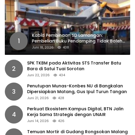
Kabid Pembinaan SD Lamongan:
1
Pembelian Buku Pendamping Tidak Boleh
Dipaksakan
Juni 18, 2026
438
SPK TKBM pada Aktivitas STS Transfer Batu
2
Bara di Satui Tuai Sorotan
Juni 22, 2026
434
Penutupan Munas-Konbes NU di Bangkalan
3
Dipersiapkan Matang, Gus Ipul Turun Tangan
Juni 21, 2026
428
Perkuat Ekosistem Kampus Digital, BTN Jalin
4
Kerja Sama Strategis dengan UNAIR
Juni 14, 2026
426
Temuan Mortir di Gudang Rongsokan Malang