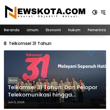
Langsung
ke
konten
Beranda
Umum
Ekonomi
Hukum
Pemerintah
Telkomsel 31 Tahun
Bisnis
Telkomsel 31 Tahun: Dari Pelopor
Telekomunikasi hingga
Penggerak Ekosistem Digital
Juni 5, 2026
Indonesia