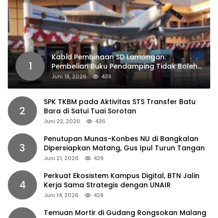
Kabid Pembinaan SD Lamongan:
1
Pembelian Buku Pendamping Tidak Boleh
Dipaksakan
Juni 18, 2026
439
SPK TKBM pada Aktivitas STS Transfer Batu
2
Bara di Satui Tuai Sorotan
Juni 22, 2026
436
Penutupan Munas-Konbes NU di Bangkalan
3
Dipersiapkan Matang, Gus Ipul Turun Tangan
Juni 21, 2026
429
Perkuat Ekosistem Kampus Digital, BTN Jalin
4
Kerja Sama Strategis dengan UNAIR
Juni 14, 2026
428
Temuan Mortir di Gudang Rongsokan Malang