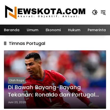
Langsung
ke
konten
Beranda
Umum
Ekonomi
Hukum
Pemerintah
Timnas Portugal
Olah Raga
Di Bawah Bayang-Bayang
Tekanan: Ronaldo dan Portugal
Incar Kemenangan Mutlak atas
Juni 23, 2026
Uzbekistan