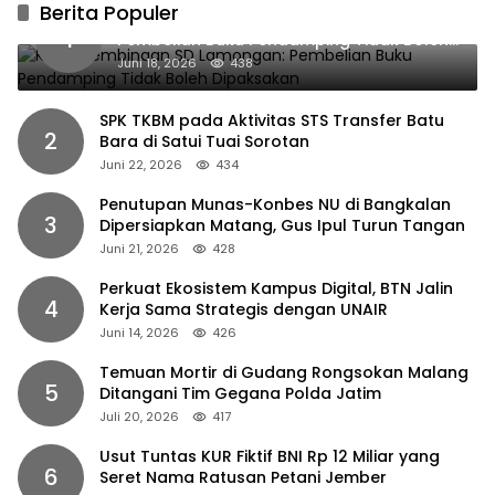
Berita Populer
Kabid Pembinaan SD Lamongan:
1
Pembelian Buku Pendamping Tidak Boleh
Dipaksakan
Juni 18, 2026
438
SPK TKBM pada Aktivitas STS Transfer Batu
2
Bara di Satui Tuai Sorotan
Juni 22, 2026
434
Penutupan Munas-Konbes NU di Bangkalan
3
Dipersiapkan Matang, Gus Ipul Turun Tangan
Juni 21, 2026
428
Perkuat Ekosistem Kampus Digital, BTN Jalin
4
Kerja Sama Strategis dengan UNAIR
Juni 14, 2026
426
Temuan Mortir di Gudang Rongsokan Malang
5
Ditangani Tim Gegana Polda Jatim
Juli 20, 2026
417
Usut Tuntas KUR Fiktif BNI Rp 12 Miliar yang
6
Seret Nama Ratusan Petani Jember