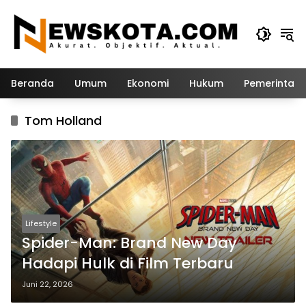
Langsung
ke
konten
Beranda
Umum
Ekonomi
Hukum
Pemerintah
Tom Holland
Lifestyle
Spider-Man: Brand New Day
Hadapi Hulk di Film Terbaru
Juni 22, 2026