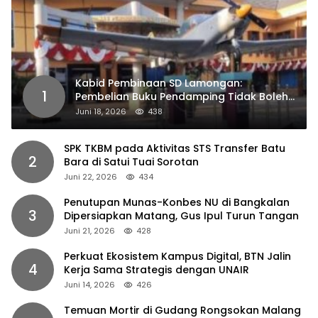
Kabid Pembinaan SD Lamongan:
1
Pembelian Buku Pendamping Tidak Boleh
Dipaksakan
Juni 18, 2026
438
SPK TKBM pada Aktivitas STS Transfer Batu
2
Bara di Satui Tuai Sorotan
Juni 22, 2026
434
Penutupan Munas-Konbes NU di Bangkalan
3
Dipersiapkan Matang, Gus Ipul Turun Tangan
Juni 21, 2026
428
Perkuat Ekosistem Kampus Digital, BTN Jalin
4
Kerja Sama Strategis dengan UNAIR
Juni 14, 2026
426
Temuan Mortir di Gudang Rongsokan Malang