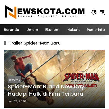
Langsung
ke
konten
Beranda
Umum
Ekonomi
Hukum
Pemerintah
Trailer Spider-Man Baru
Lifestyle
Spider-Man: Brand New Day
Hadapi Hulk di Film Terbaru
Juni 22, 2026