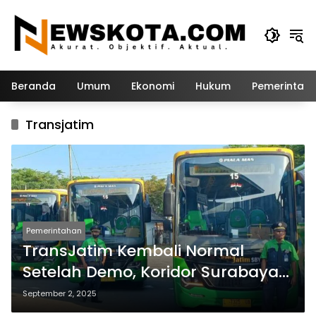
Langsung
ke
konten
Beranda
Umum
Ekonomi
Hukum
Pemerintah
Transjatim
Pemerintahan
TransJatim Kembali Normal
Setelah Demo, Koridor Surabaya-
Bangkalan Beroperasi Lagi
September 2, 2025