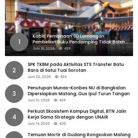
Kabid Pembinaan SD Lamongan:
1
Pembelian Buku Pendamping Tidak Boleh
Dipaksakan
Juni 18, 2026
438
SPK TKBM pada Aktivitas STS Transfer Batu
2
Bara di Satui Tuai Sorotan
Juni 22, 2026
434
Penutupan Munas-Konbes NU di Bangkalan
3
Dipersiapkan Matang, Gus Ipul Turun Tangan
Juni 21, 2026
428
Perkuat Ekosistem Kampus Digital, BTN Jalin
4
Kerja Sama Strategis dengan UNAIR
Juni 14, 2026
426
Temuan Mortir di Gudang Rongsokan Malang