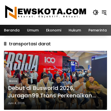
Langsung
ke
konten
Beranda
Umum
Ekonomi
Hukum
Pemerintah
transportasi darat
Bisnis
Debut di Busworld 2026,
Juragan99 Trans Perkenalkan
Bus Premium Berfitur Bioskop
Juni 4, 2026
Berjalan