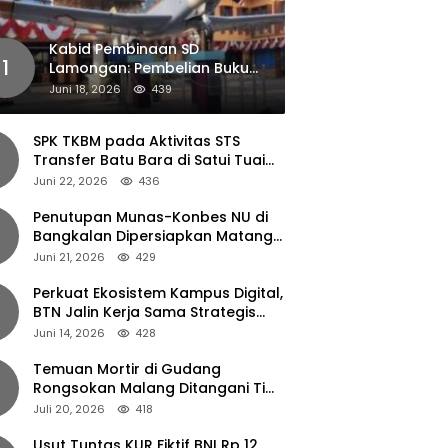
Kabid Pembinaan SD
1
Lamongan: Pembelian Buku
Pendamping Tidak Boleh
Juni 18, 2026
439
Dipaksakan
SPK TKBM pada Aktivitas STS
Transfer Batu Bara di Satui Tuai
Sorotan
Juni 22, 2026
436
Penutupan Munas-Konbes NU di
Bangkalan Dipersiapkan Matang,
Gus Ipul Turun Tangan
Juni 21, 2026
429
Perkuat Ekosistem Kampus Digital,
BTN Jalin Kerja Sama Strategis
dengan UNAIR
Juni 14, 2026
428
Temuan Mortir di Gudang
Rongsokan Malang Ditangani Tim
Gegana Polda Jatim
Juli 20, 2026
418
Usut Tuntas KUR Fiktif BNI Rp 12