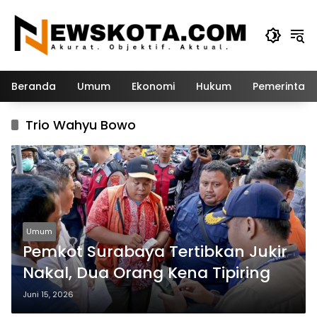
Langsung
ke
konten
Beranda
Umum
Ekonomi
Hukum
Pemerintah
Trio Wahyu Bowo
Umum
Pemkot Surabaya Tertibkan Jukir
Nakal, Dua Orang Kena Tipiring
Juni 15, 2026