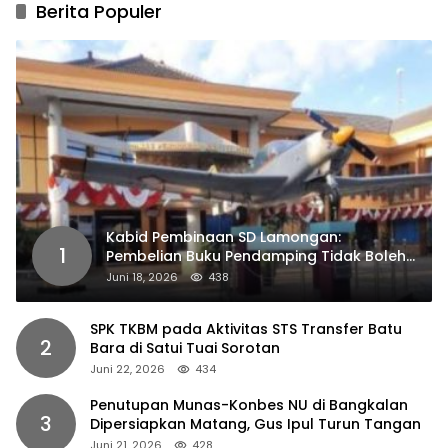
Berita Populer
Kabid Pembinaan SD Lamongan:
1
Pembelian Buku Pendamping Tidak Boleh
Dipaksakan
Juni 18, 2026
438
SPK TKBM pada Aktivitas STS Transfer Batu
2
Bara di Satui Tuai Sorotan
Juni 22, 2026
434
Penutupan Munas-Konbes NU di Bangkalan
3
Dipersiapkan Matang, Gus Ipul Turun Tangan
Juni 21, 2026
428