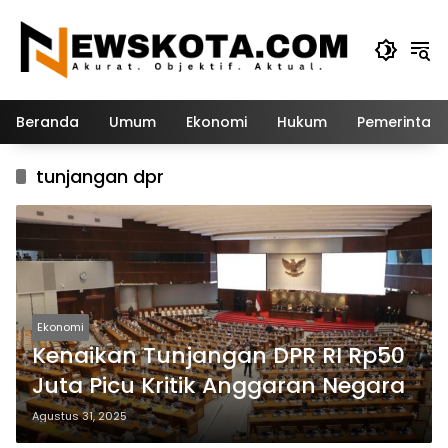
Langsung
ke
konten
Beranda
Umum
Ekonomi
Hukum
Pemerintah
tunjangan dpr
Ekonomi
Kenaikan Tunjangan DPR RI Rp50
Juta Picu Kritik Anggaran Negara
Agustus 31, 2025