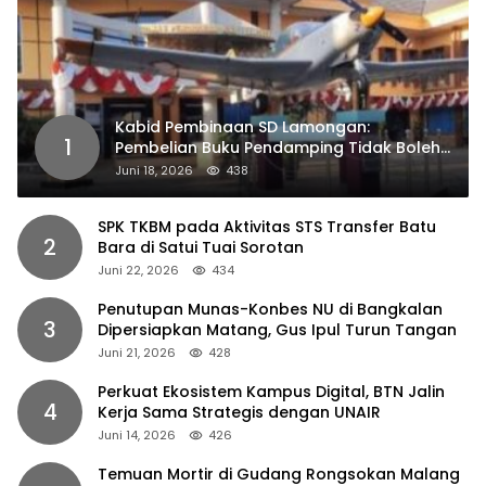
Kabid Pembinaan SD Lamongan:
1
Pembelian Buku Pendamping Tidak Boleh
Dipaksakan
Juni 18, 2026
438
SPK TKBM pada Aktivitas STS Transfer Batu
2
Bara di Satui Tuai Sorotan
Juni 22, 2026
434
Penutupan Munas-Konbes NU di Bangkalan
3
Dipersiapkan Matang, Gus Ipul Turun Tangan
Juni 21, 2026
428
Perkuat Ekosistem Kampus Digital, BTN Jalin
4
Kerja Sama Strategis dengan UNAIR
Juni 14, 2026
426
Temuan Mortir di Gudang Rongsokan Malang