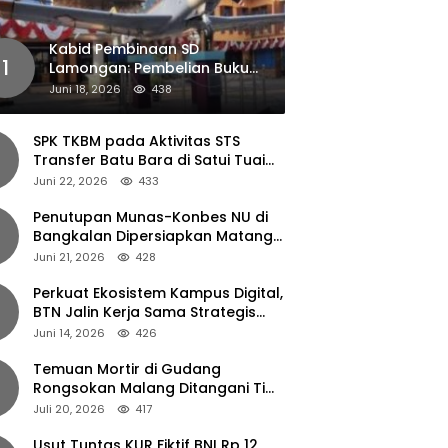
Kabid Pembinaan SD
1
Lamongan: Pembelian Buku
Pendamping Tidak Boleh
Juni 18, 2026
438
Dipaksakan
SPK TKBM pada Aktivitas STS
Transfer Batu Bara di Satui Tuai
Sorotan
Juni 22, 2026
433
Penutupan Munas-Konbes NU di
Bangkalan Dipersiapkan Matang,
Gus Ipul Turun Tangan
Juni 21, 2026
428
Perkuat Ekosistem Kampus Digital,
BTN Jalin Kerja Sama Strategis
dengan UNAIR
Juni 14, 2026
426
Temuan Mortir di Gudang
Rongsokan Malang Ditangani Tim
Gegana Polda Jatim
Juli 20, 2026
417
Usut Tuntas KUR Fiktif BNI Rp 12