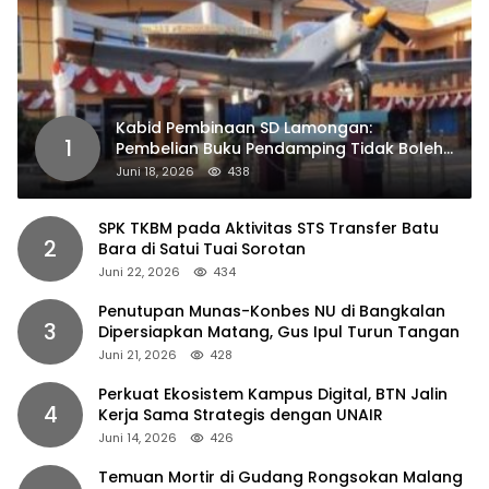
Kabid Pembinaan SD Lamongan:
1
Pembelian Buku Pendamping Tidak Boleh
Dipaksakan
Juni 18, 2026
438
SPK TKBM pada Aktivitas STS Transfer Batu
2
Bara di Satui Tuai Sorotan
Juni 22, 2026
434
Penutupan Munas-Konbes NU di Bangkalan
3
Dipersiapkan Matang, Gus Ipul Turun Tangan
Juni 21, 2026
428
Perkuat Ekosistem Kampus Digital, BTN Jalin
4
Kerja Sama Strategis dengan UNAIR
Juni 14, 2026
426
Temuan Mortir di Gudang Rongsokan Malang