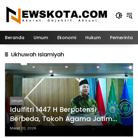
Langsung
ke
konten
Beranda
Umum
Ekonomi
Hukum
Pemerintah
Ukhuwah Islamiyah
Umum
Idulfitri 1447 H Berpotensi
Berbeda, Tokoh Agama Jatim
Kompak Serukan Kerukunan
Maret 20, 2026