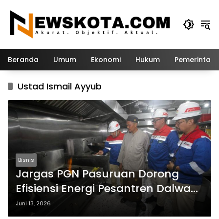
Langsung
ke
konten
Beranda
Umum
Ekonomi
Hukum
Pemerintah
Ustad Ismail Ayyub
Bisnis
Jargas PGN Pasuruan Dorong
Efisiensi Energi Pesantren Dalwa
dan Layani Ribuan Santri
Juni 13, 2026