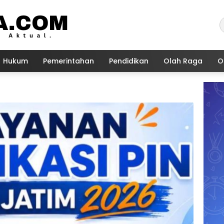
Hukum
Pemerintahan
Pendidikan
Olah Raga
O