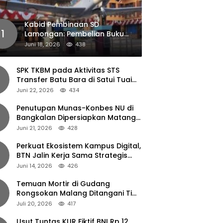
Kabid Pembinaan SD
1
Lamongan: Pembelian Buku
Pendamping Tidak Boleh
Juni 18, 2026
438
Dipaksakan
SPK TKBM pada Aktivitas STS
Transfer Batu Bara di Satui Tuai
Sorotan
Juni 22, 2026
434
Penutupan Munas-Konbes NU di
Bangkalan Dipersiapkan Matang,
Gus Ipul Turun Tangan
Juni 21, 2026
428
Perkuat Ekosistem Kampus Digital,
BTN Jalin Kerja Sama Strategis
dengan UNAIR
Juni 14, 2026
426
Temuan Mortir di Gudang
Rongsokan Malang Ditangani Tim
Gegana Polda Jatim
Juli 20, 2026
417
Usut Tuntas KUR Fiktif BNI Rp 12