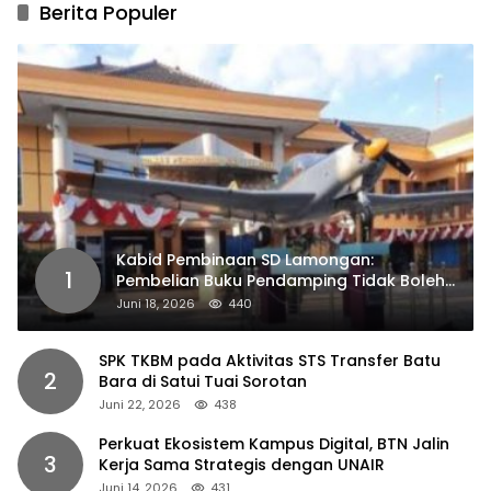
Berita Populer
Kabid Pembinaan SD Lamongan:
1
Pembelian Buku Pendamping Tidak Boleh
Dipaksakan
Juni 18, 2026
440
SPK TKBM pada Aktivitas STS Transfer Batu
2
Bara di Satui Tuai Sorotan
Juni 22, 2026
438
Perkuat Ekosistem Kampus Digital, BTN Jalin
3
Kerja Sama Strategis dengan UNAIR
Juni 14, 2026
431