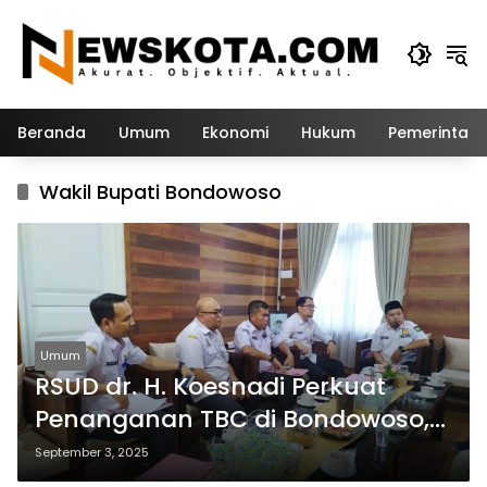
Langsung
ke
konten
Beranda
Umum
Ekonomi
Hukum
Pemerintah
Wakil Bupati Bondowoso
Umum
RSUD dr. H. Koesnadi Perkuat
Penanganan TBC di Bondowoso,
Fokus pada Surveilans dan
September 3, 2025
Sosialisasi