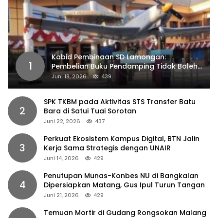
Kabid Pembinaan SD Lamongan:
1
Pembelian Buku Pendamping Tidak Boleh
Dipaksakan
Juni 18, 2026
439
SPK TKBM pada Aktivitas STS Transfer Batu
2
Bara di Satui Tuai Sorotan
Juni 22, 2026
437
Perkuat Ekosistem Kampus Digital, BTN Jalin
3
Kerja Sama Strategis dengan UNAIR
Juni 14, 2026
429
Penutupan Munas-Konbes NU di Bangkalan
4
Dipersiapkan Matang, Gus Ipul Turun Tangan
Juni 21, 2026
429
Temuan Mortir di Gudang Rongsokan Malang