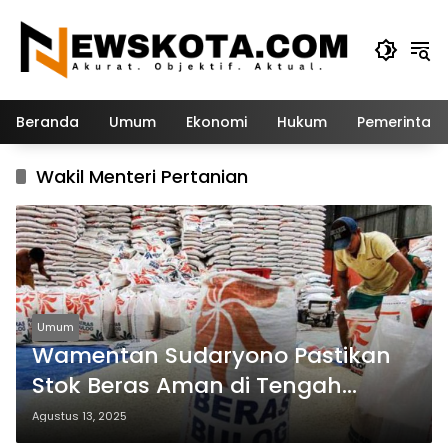
Langsung
ke
konten
Beranda
Umum
Ekonomi
Hukum
Pemerintah
Wakil Menteri Pertanian
Umum
Wamentan Sudaryono Pastikan
Stok Beras Aman di Tengah
“Panic Buying”
Agustus 13, 2025