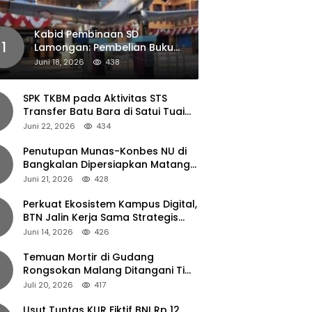
Kabid Pembinaan SD
1
Lamongan: Pembelian Buku
Pendamping Tidak Boleh
Juni 18, 2026
438
Dipaksakan
SPK TKBM pada Aktivitas STS
Transfer Batu Bara di Satui Tuai
Sorotan
Juni 22, 2026
434
Penutupan Munas-Konbes NU di
Bangkalan Dipersiapkan Matang,
Gus Ipul Turun Tangan
Juni 21, 2026
428
Perkuat Ekosistem Kampus Digital,
BTN Jalin Kerja Sama Strategis
dengan UNAIR
Juni 14, 2026
426
Temuan Mortir di Gudang
Rongsokan Malang Ditangani Tim
Gegana Polda Jatim
Juli 20, 2026
417
Usut Tuntas KUR Fiktif BNI Rp 12