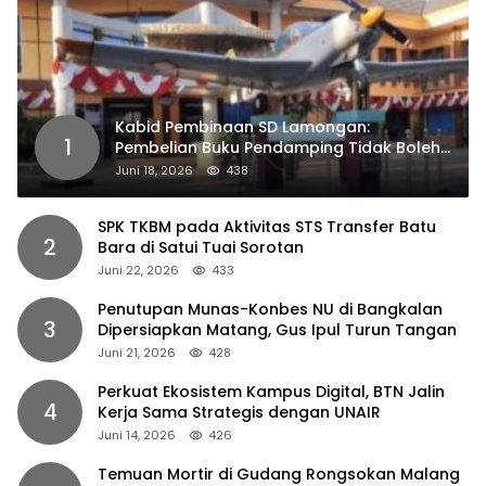
Kabid Pembinaan SD Lamongan:
1
Pembelian Buku Pendamping Tidak Boleh
Dipaksakan
Juni 18, 2026
438
SPK TKBM pada Aktivitas STS Transfer Batu
2
Bara di Satui Tuai Sorotan
Juni 22, 2026
433
Penutupan Munas-Konbes NU di Bangkalan
3
Dipersiapkan Matang, Gus Ipul Turun Tangan
Juni 21, 2026
428
Perkuat Ekosistem Kampus Digital, BTN Jalin
4
Kerja Sama Strategis dengan UNAIR
Juni 14, 2026
426
Temuan Mortir di Gudang Rongsokan Malang