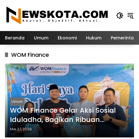
Langsung
ke
konten
Beranda
Umum
Ekonomi
Hukum
Pemerintah
WOM Finance
Umum
WOM Finance Gelar Aksi Sosial
Iduladha, Bagikan Ribuan
Kantong Daging Kurban
Mei 27, 2026