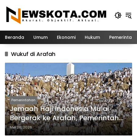
Langsung
ke
konten
Beranda
Umum
Ekonomi
Hukum
Pemerintah
Wukuf di Arafah
Pemerintahan
Jemaah Haji Indonesia Mulai
Bergerak ke Arafah, Pemerintah
Pastikan Proses Berjalan Lancar
Mei 26, 2026