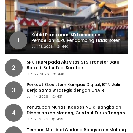
Kabid Pembinaan SD Lamongan:
1
Pembelian Buku Pendamping Tidak Boleh
Dipaksakan
Juni 18, 2026
440
SPK TKBM pada Aktivitas STS Transfer Batu
2
Bara di Satui Tuai Sorotan
Juni 22, 2026
438
Perkuat Ekosistem Kampus Digital, BTN Jalin
3
Kerja Sama Strategis dengan UNAIR
Juni 14, 2026
431
Penutupan Munas-Konbes NU di Bangkalan
4
Dipersiapkan Matang, Gus Ipul Turun Tangan
Juni 21, 2026
429
Temuan Mortir di Gudang Rongsokan Malang