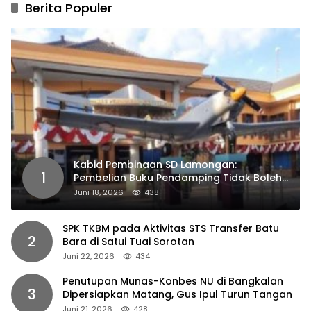
Berita Populer
Kabid Pembinaan SD Lamongan:
1
Pembelian Buku Pendamping Tidak Boleh
Dipaksakan
Juni 18, 2026
438
SPK TKBM pada Aktivitas STS Transfer Batu
2
Bara di Satui Tuai Sorotan
Juni 22, 2026
434
Penutupan Munas-Konbes NU di Bangkalan
3
Dipersiapkan Matang, Gus Ipul Turun Tangan
Juni 21, 2026
428