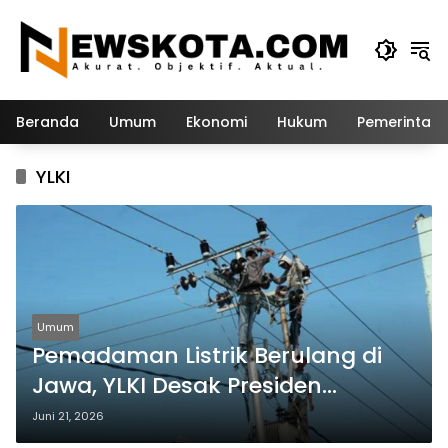
Langsung
ke
konten
Beranda
Umum
Ekonomi
Hukum
Pemerintah
YLKI
Umum
Pemadaman Listrik Berulang di
Jawa, YLKI Desak Presiden
Prabowo Turun Tangan
Juni 21, 2026