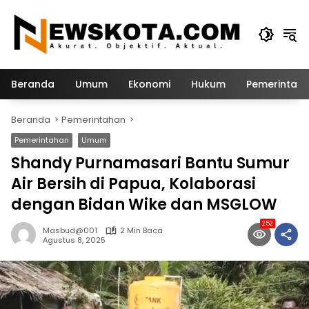
Langsung
ke
konten
Beranda
Umum
Ekonomi
Hukum
Pemerintah
Beranda
Pemerintahan
Pemerintahan
Umum
Shandy Purnamasari Bantu Sumur
Air Bersih di Papua, Kolaborasi
dengan Bidan Wike dan MSGLOW
252
Masbud@001
2 Min Baca
Agustus 8, 2025