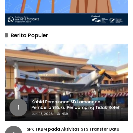
Berita Populer
Kabid Pembinaan SD Lamongan:
1
Pembelian Buku Pendamping Tidak Boleh
Dipaksakan
Juni 18, 2026
439
SPK TKBM pada Aktivitas STS Transfer Batu