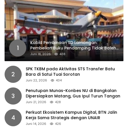
Kabid Pembinaan SD Lamongan:
1
Pembelian Buku Pendamping Tidak Boleh
Dipaksakan
Juni 18, 2026
438
SPK TKBM pada Aktivitas STS Transfer Batu
2
Bara di Satui Tuai Sorotan
Juni 22, 2026
434
Penutupan Munas-Konbes NU di Bangkalan
3
Dipersiapkan Matang, Gus Ipul Turun Tangan
Juni 21, 2026
428
Perkuat Ekosistem Kampus Digital, BTN Jalin
4
Kerja Sama Strategis dengan UNAIR
Juni 14, 2026
426