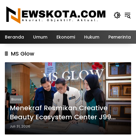
Langsung
ke
konten
Beranda
Umum
Ekonomi
Hukum
Pemerintah
MS Glow
Bisnis
Menekraf Resmikan Creative
Beauty Ecosystem Center J99
Corp, Integrasikan Industri
Juli 31, 2026
Kecantikan dan Pariwisata