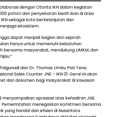
kolaborasi dengan Otorita IKN dalam kegiatan
000 pohon dan penyebaran benih ikan di area
visi IKN sebagai kota berkelanjutan dan
enjaga ekosistem.
ngga dapat menjadi bagian dari sejarah
bukan hanya untuk memenuhi kebutuhan
mbuh bersama masyarakat, mendukung UMKM, dan
ijau.”
 Palgunadi dan Dr. Thomas Umbu Pati Tena
onal Sales Counter JNE – IKN 01. Gerai ini akan
ket dan dokumen bagi masyarakat di kawasan
i menyampaikan apresiasi atas kehadiran JNE.
usat Pemerintahan menegaskan komitmen bersama
 yang handal dan efisien di Nusantara.
 akan mendorong tumbuhnya aktivitas ekonomi