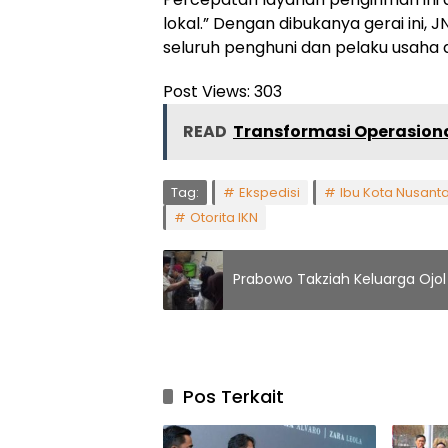
lokal.” Dengan dibukanya gerai ini,
seluruh penghuni dan pelaku usaha d
Post Views:
303
READ
Transformasi Operasiona
Tag:
Ekspedisi
Ibu Kota Nusant
Otorita IKN
Prabowo Takziah Keluarga Ojol
Pos Terkait