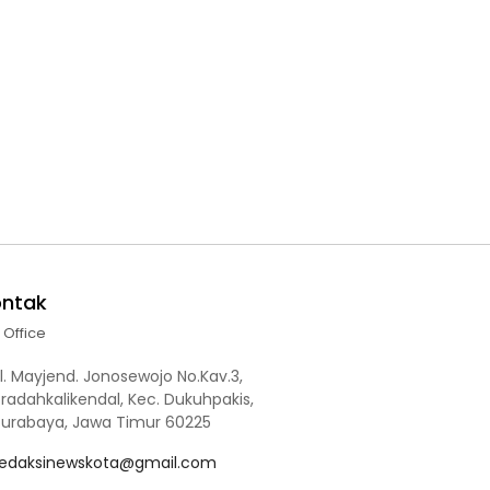
ontak
l Office
l. Mayjend. Jonosewojo No.Kav.3,
radahkalikendal, Kec. Dukuhpakis,
Surabaya, Jawa Timur 60225
redaksinewskota@gmail.com