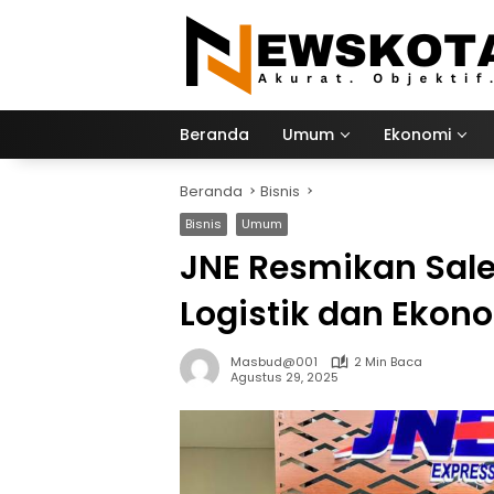
Langsung
ke
konten
Beranda
Umum
Ekonomi
Beranda
Bisnis
Bisnis
Umum
JNE Resmikan Sale
Logistik dan Ekono
Masbud@001
2 Min Baca
Agustus 29, 2025