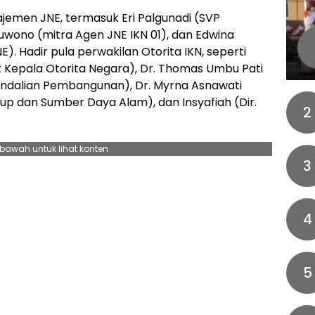
ajemen JNE, termasuk Eri Palgunadi (SVP
uwono (mitra Agen JNE IKN 01), dan Edwina
). Hadir pula perwakilan Otorita IKN, seperti
t Kepala Otorita Negara), Dr. Thomas Umbu Pati
endalian Pembangunan), Dr. Myrna Asnawati
dup dan Sumber Daya Alam), dan ⁠Insyafiah (Dir.
2
ebawah untuk lihat konten
3
4
5