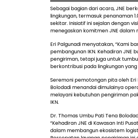
Sebagai bagian dari acara, JNE ber
lingkungan, termasuk penanaman 1.
sekitar. Inisiatif ini sejalan dengan 
menegaskan komitmen JNE dalam m
Eri Palgunadi menyatakan, “Kami ba
pembangunan IKN. Kehadiran JNE 
pengiriman, tetapi juga untuk tu
berkontribusi pada lingkungan yang h
Seremoni pemotongan pita oleh Eri
Bolodadi menandai dimulainya operasi
melayani kebutuhan pengiriman pa
IKN.
Dr. Thomas Umbu Pati Tena Bolodad
“Kehadiran JNE di Kawasan Inti P
dalam membangun ekosistem logistik
Percepatan layanan pengiriman ini