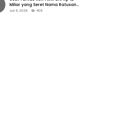
Miliar yang Seret Nama Ratusan
Petani Jember
Juli 9, 2026
409