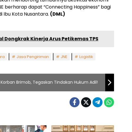
 JNE berharap dapat “Connecting Happiness” bagi
i Ibu Kota Nusantara.
(DML)
l Dongkrak Kinerja Arus Petikemas TPS
ara
Jasa Pengiriman
JNE
Logistik
 Korban Brimob, Tegaskan Tindakan Hukum Adil!