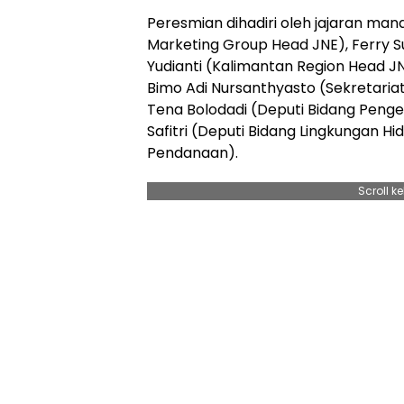
Peresmian dihadiri oleh jajaran man
Marketing Group Head JNE), Ferry S
Yudianti (Kalimantan Region Head JNE
Bimo Adi Nursanthyasto (Sekretaria
Tena Bolodadi (Deputi Bidang Peng
Safitri (Deputi Bidang Lingkungan Hi
Pendanaan).
Scroll k