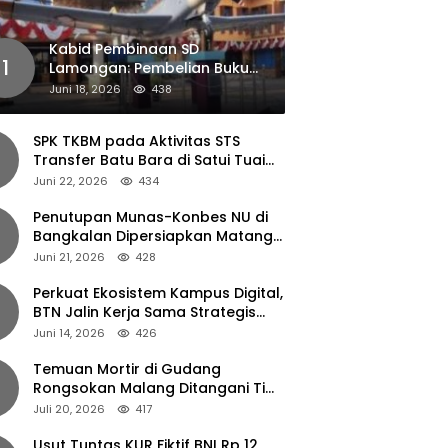
Kabid Pembinaan SD
1
Lamongan: Pembelian Buku
Pendamping Tidak Boleh
Juni 18, 2026
438
Dipaksakan
SPK TKBM pada Aktivitas STS
Transfer Batu Bara di Satui Tuai
Sorotan
Juni 22, 2026
434
Penutupan Munas-Konbes NU di
Bangkalan Dipersiapkan Matang,
Gus Ipul Turun Tangan
Juni 21, 2026
428
Perkuat Ekosistem Kampus Digital,
BTN Jalin Kerja Sama Strategis
dengan UNAIR
Juni 14, 2026
426
Temuan Mortir di Gudang
Rongsokan Malang Ditangani Tim
Gegana Polda Jatim
Juli 20, 2026
417
Usut Tuntas KUR Fiktif BNI Rp 12