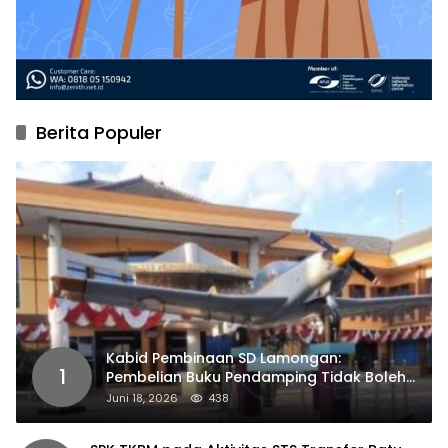
Berita Populer
Kabid Pembinaan SD Lamongan:
1
Pembelian Buku Pendamping Tidak Boleh
Dipaksakan
Juni 18, 2026
438