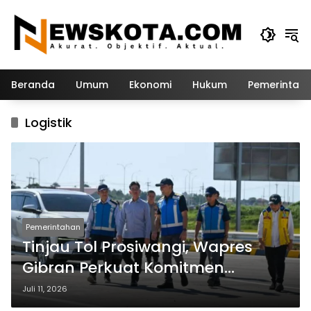
Langsung
ke
konten
Beranda
Umum
Ekonomi
Hukum
Pemerintah
Logistik
Pemerintahan
Tinjau Tol Prosiwangi, Wapres
Gibran Perkuat Komitmen
Bangun Konektivitas Jawa Timur
Juli 11, 2026