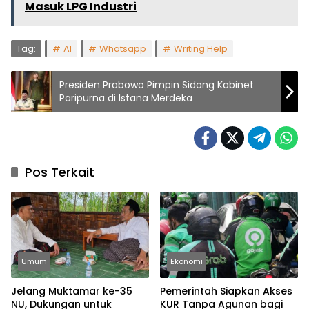
Masuk LPG Industri
Tag:
AI
Whatsapp
Writing Help
Presiden Prabowo Pimpin Sidang Kabinet
Paripurna di Istana Merdeka
Pos Terkait
Umum
Ekonomi
Jelang Muktamar ke-35
Pemerintah Siapkan Akses
NU, Dukungan untuk
KUR Tanpa Agunan bagi