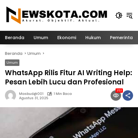
Langsung
ke
konten
Beranda
Umum
Ekonomi
Hukum
Pemerintah
Beranda
Umum
Umum
WhatsApp Rilis Fitur AI Writing Help:
Pesan Lebih Lucu dan Profesional
353
Masbud@001
1 Min Baca
Agustus 31, 2025