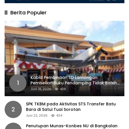
Berita Populer
Kabid Pembinaan SD Lamongan:
1
Pembelian Buku Pendamping Tidak Boleh
Dipaksakan
Juni 18, 2026
438
SPK TKBM pada Aktivitas STS Transfer Batu
2
Bara di Satui Tuai Sorotan
Juni 22, 2026
434
Penutupan Munas-Konbes NU di Bangkalan