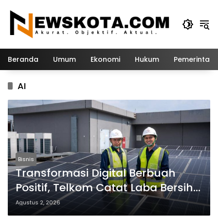
Langsung
ke
konten
Beranda
Umum
Ekonomi
Hukum
Pemerintah
AI
Bisnis
Transformasi Digital Berbuah
Positif, Telkom Catat Laba Bersih
Rp10,6 Triliun di Semester I 2026
Agustus 2, 2026