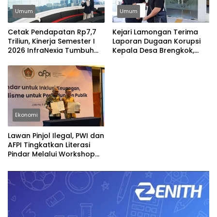
Umum
Umum
Cetak Pendapatan Rp7,7
Kejari Lamongan Terima
Triliun, Kinerja Semester I
Laporan Dugaan Korupsi
2026 InfraNexia Tumbuh
Kepala Desa Brengkok,
Positif dan Perkuat Daya
Pelapor Harap
Saing Industri Digital
Ditindaklanjuti Secara
Profesional
Ekonomi
Lawan Pinjol Ilegal, PWI dan
AFPI Tingkatkan Literasi
Pindar Melalui Workshop
Jurnalistik