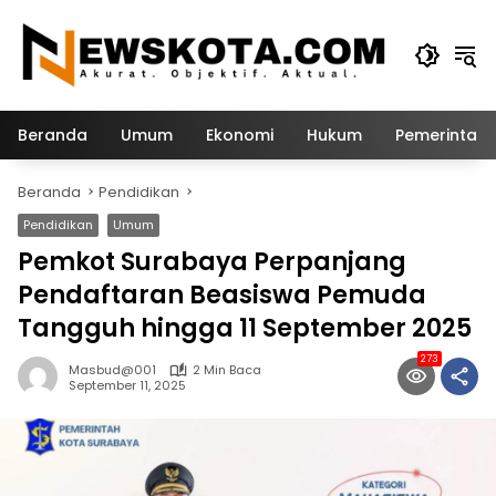
Langsung
ke
konten
Beranda
Umum
Ekonomi
Hukum
Pemerintah
Beranda
Pendidikan
Pendidikan
Umum
Pemkot Surabaya Perpanjang
Pendaftaran Beasiswa Pemuda
Tangguh hingga 11 September 2025
273
Masbud@001
2 Min Baca
September 11, 2025