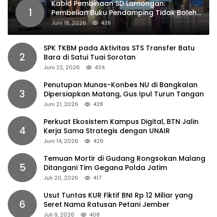
Kabid Pembinaan SD Lamongan:
1
Pembelian Buku Pendamping Tidak Boleh
Dipaksakan
Juni 18, 2026
438
SPK TKBM pada Aktivitas STS Transfer Batu
2
Bara di Satui Tuai Sorotan
Juni 22, 2026
434
Penutupan Munas-Konbes NU di Bangkalan
3
Dipersiapkan Matang, Gus Ipul Turun Tangan
Juni 21, 2026
428
Perkuat Ekosistem Kampus Digital, BTN Jalin
4
Kerja Sama Strategis dengan UNAIR
Juni 14, 2026
426
Temuan Mortir di Gudang Rongsokan Malang
5
Ditangani Tim Gegana Polda Jatim
Juli 20, 2026
417
Usut Tuntas KUR Fiktif BNI Rp 12 Miliar yang
6
Seret Nama Ratusan Petani Jember
Juli 9, 2026
408