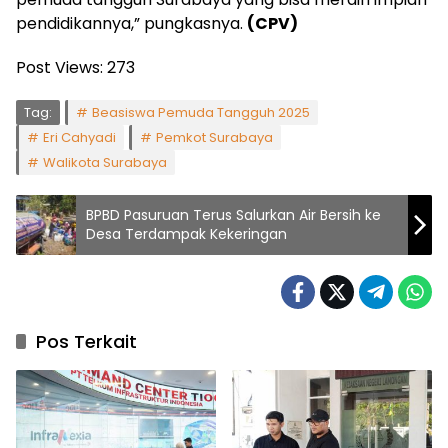
pendidikannya,” pungkasnya.
(CPV)
Post Views:
273
Tag:
Beasiswa Pemuda Tangguh 2025
Eri Cahyadi
Pemkot Surabaya
Walikota Surabaya
BPBD Pasuruan Terus Salurkan Air Bersih ke
Desa Terdampak Kekeringan
Pos Terkait