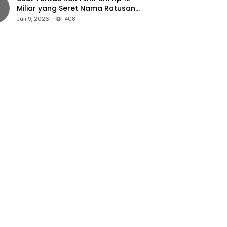
Miliar yang Seret Nama Ratusan
Petani Jember
Juli 9, 2026
408