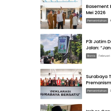
Basement E
Mei 2026
Pemerintahan
P3I Jatim 
Jalan: “Ja
Bisnis
Februari
Surabaya 
Premanisme
Pemerintahan