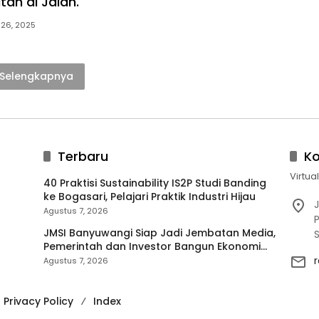
tan di Jalan.
 26, 2025
Selengkapnya
Terbaru
K
Virtua
40 Praktisi Sustainability IS2P Studi Banding
ke Bogasari, Pelajari Praktik Industri Hijau
J
Agustus 7, 2026
P
JMSI Banyuwangi Siap Jadi Jembatan Media,
Pemerintah dan Investor Bangun Ekonomi
Daerah
Agustus 7, 2026
Privacy Policy
Index