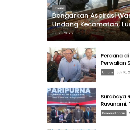
Umum
Dengarkan Aspirasi Wa
Undang Kecamatan, Lu
Bergilir
Juli 26, 2026
Perdana di
Perwalian 
Umum
Juli 16,
Surabaya R
Rusunami, 
Pemerintahan