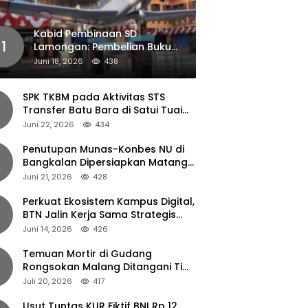
Kabid Pembinaan SD
1
Lamongan: Pembelian Buku
Pendamping Tidak Boleh
Juni 18, 2026
438
Dipaksakan
SPK TKBM pada Aktivitas STS
Transfer Batu Bara di Satui Tuai
Sorotan
Juni 22, 2026
434
Penutupan Munas-Konbes NU di
Bangkalan Dipersiapkan Matang,
Gus Ipul Turun Tangan
Juni 21, 2026
428
Perkuat Ekosistem Kampus Digital,
BTN Jalin Kerja Sama Strategis
dengan UNAIR
Juni 14, 2026
426
Temuan Mortir di Gudang
Rongsokan Malang Ditangani Tim
Gegana Polda Jatim
Juli 20, 2026
417
Usut Tuntas KUR Fiktif BNI Rp 12