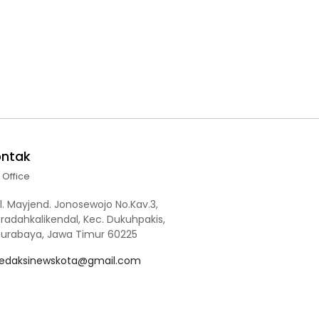
ontak
l Office
l. Mayjend. Jonosewojo No.Kav.3,
radahkalikendal, Kec. Dukuhpakis,
Surabaya, Jawa Timur 60225
redaksinewskota@gmail.com