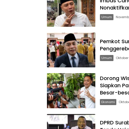
Imbas Cand
Nonaktifka
Umum
Novembe
Pemkot Su
Penggereb
Umum
Oktober
Dorong Wis
Siapkan Pa
Besar-bes
Ekonomi
Oktobe
DPRD Surab