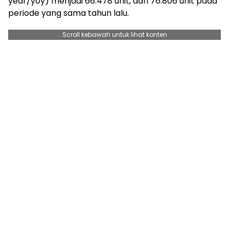
year/yoy) menjadi 66.478 unit, dari 76.806 unit pada
periode yang sama tahun lalu.
Scroll kebawah untuk lihat konten