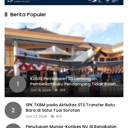
Berita Populer
Kabid Pembinaan SD Lamongan:
1
Pembelian Buku Pendamping Tidak Boleh
Dipaksakan
Juni 18, 2026
438
SPK TKBM pada Aktivitas STS Transfer Batu
2
Bara di Satui Tuai Sorotan
Juni 22, 2026
433
Penutupan Munas-Konbes NU di Bangkalan