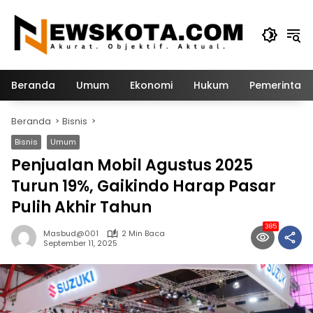
Langsung
ke
konten
Beranda
Umum
Ekonomi
Hukum
Pemerintah
Beranda
Bisnis
Bisnis
Umum
Penjualan Mobil Agustus 2025
Turun 19%, Gaikindo Harap Pasar
Pulih Akhir Tahun
385
Masbud@001
2 Min Baca
September 11, 2025