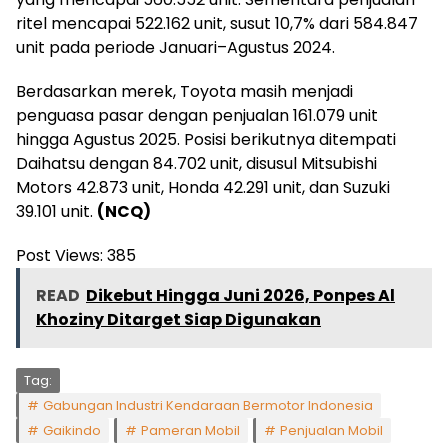
ritel mencapai 522.162 unit, susut 10,7% dari 584.847
unit pada periode Januari–Agustus 2024.
Berdasarkan merek, Toyota masih menjadi
penguasa pasar dengan penjualan 161.079 unit
hingga Agustus 2025. Posisi berikutnya ditempati
Daihatsu dengan 84.702 unit, disusul Mitsubishi
Motors 42.873 unit, Honda 42.291 unit, dan Suzuki
39.101 unit.
(NCQ)
Post Views:
385
READ
Dikebut Hingga Juni 2026, Ponpes Al
Khoziny Ditarget Siap Digunakan
Tag:
Gabungan Industri Kendaraan Bermotor Indonesia
Gaikindo
Pameran Mobil
Penjualan Mobil