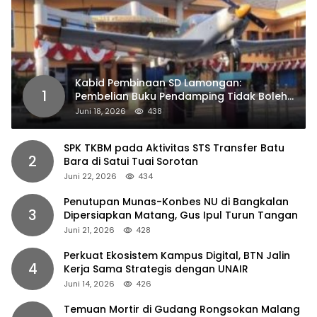
Kabid Pembinaan SD Lamongan:
1
Pembelian Buku Pendamping Tidak Boleh
Dipaksakan
Juni 18, 2026
438
SPK TKBM pada Aktivitas STS Transfer Batu
2
Bara di Satui Tuai Sorotan
Juni 22, 2026
434
Penutupan Munas-Konbes NU di Bangkalan
3
Dipersiapkan Matang, Gus Ipul Turun Tangan
Juni 21, 2026
428
Perkuat Ekosistem Kampus Digital, BTN Jalin
4
Kerja Sama Strategis dengan UNAIR
Juni 14, 2026
426
Temuan Mortir di Gudang Rongsokan Malang