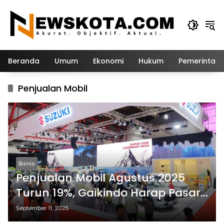
Langsung
ke
konten
Beranda
Umum
Ekonomi
Hukum
Pemerintah
Penjualan Mobil
Bisnis
Penjualan Mobil Agustus 2025
Turun 19%, Gaikindo Harap Pasar
Pulih Akhir Tahun
September 11, 2025